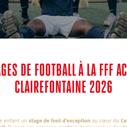
AGES DE FOOTBALL À LA FFF A
CLAIREFONTAINE 2026
re enfant un
stage de foot
d’exception
au cœur du
Ce