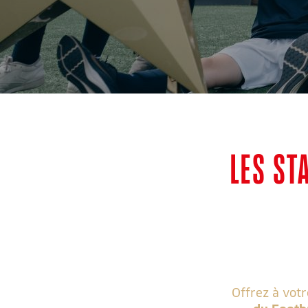
LES ST
Offrez à vot