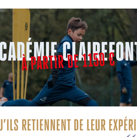
ACADÉMIE CLAIREFON
À PARTIR DE 1150 €