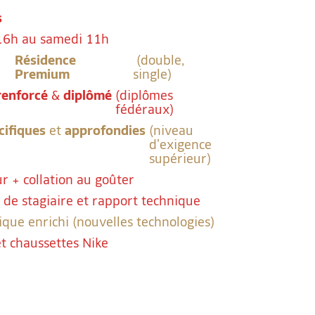
s
6h au samedi 11h
Résidence
(double,
Premium
single)
renforcé
&
diplômé
(diplômes
fédéraux)
cifiques
et
approfondies
(niveau
d’exigence
supérieur)
ur + collation au goûter
t de stagiaire et rapport technique
que enrichi (nouvelles technologies)
et chaussettes Nike