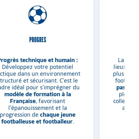
PROGRES
Progrès technique et humain :
Laissez-
Développez votre potentiel
lieux myth
actique dans un environnement
plus belle
tructuré et sécurisant. C’est le
football 
adre idéal pour s’imprégner du
passion
modèle de formation à la
plongé 
Française
, favorisant
collectif,
l’épanouissement et la
au cœu
progression de
chaque jeune
Éq
footballeuse et footballeur
.