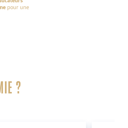
ducateurs
ine
pour une
MIE ?