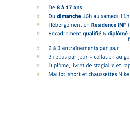
De
8 à 17 ans
Du
dimanche
16h au samedi 11h
Hébergement en
Résidence INF
(
Encadrement
qualifié
&
diplômé
2 à 3 entraînements par jour
3 repas par jour + collation au g
Diplôme, livret de stagiaire et r
Maillot, short et chaussettes Nike