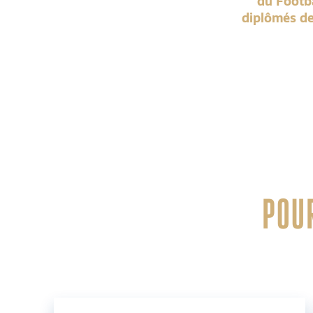
du Footb
diplômés de
POUR