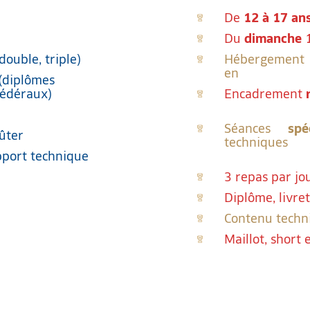
De
12 à 17 an
Du
dimanche
1
double, triple)
Hébergement
en
(diplômes
fédéraux)
Encadrement
Séances
spé
oûter
techniques
apport technique
3 repas par jo
Diplôme, livre
Contenu techni
Maillot, short 