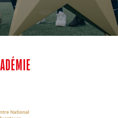
CADÉMIE
ntre National