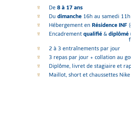
De
8 à 17 ans
Du
dimanche
16h au samedi 11h
Hébergement en
Résidence INF
(
Encadrement
qualifié
&
diplômé
2 à 3 entraînements par jour
3 repas par jour + collation au g
Diplôme, livret de stagiaire et r
Maillot, short et chaussettes Nike