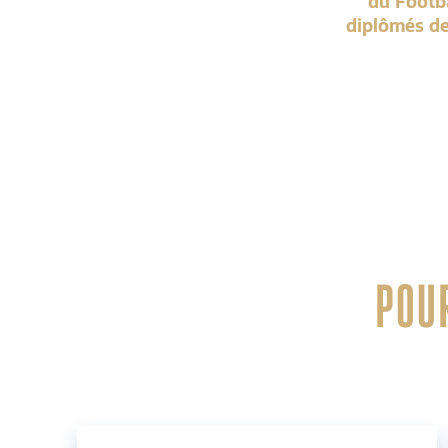
du Footb
diplômés de
POUR