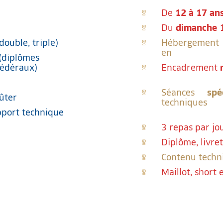
De
12 à 17 an
Du
dimanche
1
double, triple)
Hébergement
en
(diplômes
fédéraux)
Encadrement
Séances
spé
oûter
techniques
apport technique
3 repas par jo
Diplôme, livre
Contenu techni
Maillot, short 