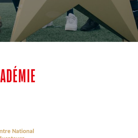
CADÉMIE
ntre National