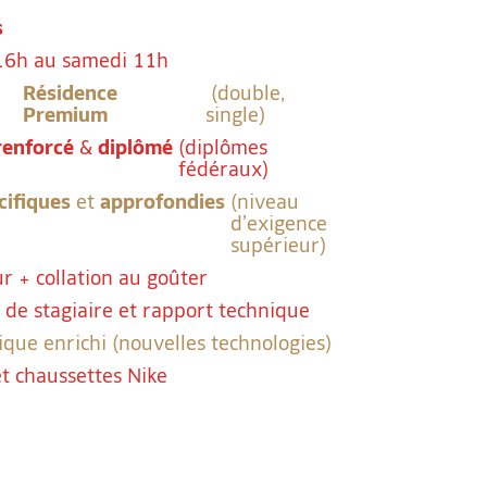
s
6h au samedi 11h
Résidence
(double,
Premium
single)
renforcé
&
diplômé
(diplômes
fédéraux)
cifiques
et
approfondies
(niveau
d’exigence
supérieur)
ur + collation au goûter
t de stagiaire et rapport technique
que enrichi (nouvelles technologies)
et chaussettes Nike