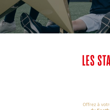
LES ST
Offrez à vot