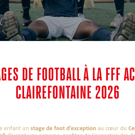
AGES DE FOOTBALL À LA FFF A
CLAIREFONTAINE 2026
re enfant un
stage de foot
d’exception
au cœur du
Ce