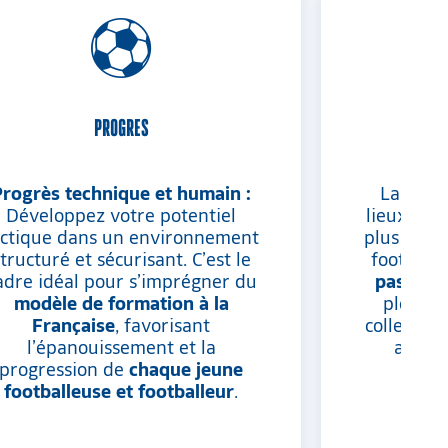
PROGRES
Progrès technique et humain :
Laissez-
Développez votre potentiel
lieux myth
actique dans un environnement
plus belle
tructuré et sécurisant. C’est le
football 
adre idéal pour s’imprégner du
passion
modèle de formation à la
plongé 
Française
, favorisant
collectif,
l’épanouissement et la
au cœu
progression de
chaque jeune
Éq
footballeuse et footballeur
.