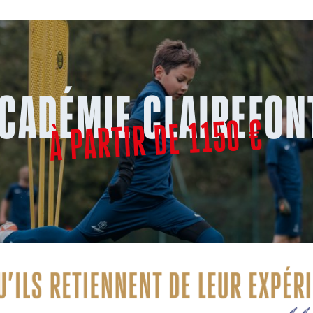
ACADÉMIE CLAIREFON
À PARTIR DE 1150 €