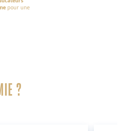
ducateurs
ine
pour une
MIE ?