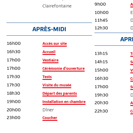
9h00
A
Clairefontaine
10h00
E
11h45
12h30
D
APRÈS-MIDI
APR
16h00
Accès sur site
16h30
Accueil
13h15
T
17h00
Vestiaire
14h15
S
17h00
Cérémonie d’ouverture
15h00
V
17h30
Tests
16h30
C
17h30
Visite du musée
17h00
S
18h30
Départ des parents
19h30
D
19h00
Installation en chambre
20h30
A
20h00
Dîner
22h30
C
23h00
Coucher