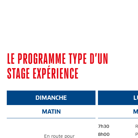
LE PROGRAMME TYPE D’UN
STAGE EXPÉRIENCE
DIMANCHE
L
MATIN
M
7h30
R
8h00
P
En route pour