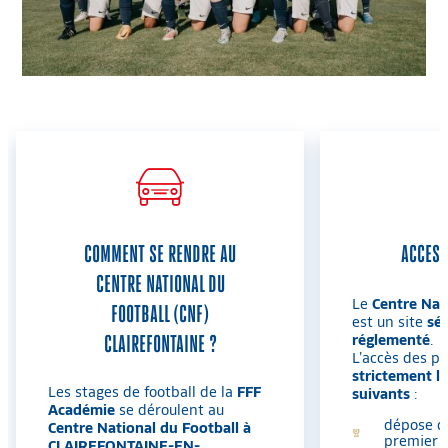
COMMENT SE RENDRE AU
ACCES 
CENTRE NATIONAL DU
Le
Centre Nat
FOOTBALL (CNF)
est un site
séc
CLAIREFONTAINE ?
réglementé
.
L’accès des pa
strictement l
Les stages de football de la
FFF
suivants
:
Académie
se déroulent au
dépose de
Centre National du Football à
premier j
CLAIREFONTAINE-EN-