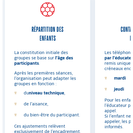
RÉPARTITION DES
CONTA
ENFANTS
E
La constitution initiale des
Les téléphon
groupes se base sur
l’âge des
par l’éducate
participants
.
remis unique
créneaux enca
Après les premières séances,
mardi
l’organisation peut adapter les
groupes en fonction :
jeudi
du
niveau technique
,
Pour les enfa
de l’aisance,
l’éducateur p
appel.
du bien-être du participant.
Si l’enfant ne
appeler, les p
Ces ajustements relèvent
informés.
exclusivement de l’encadrement,