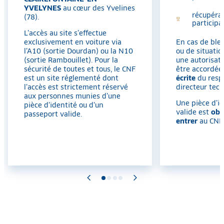
YVELYNES
au cœur des Yvelines
récupéra
(78).
participan
L’accès au site s’effectue
En cas de ble
exclusivement en voiture via
ou de situatio
l’A10 (sortie Dourdan) ou la N10
une autorisat
(sortie Rambouillet). Pour la
être accordé
sécurité de toutes et tous, le CNF
écrite
du resp
est un site réglementé dont
directeur tec
l’accès est strictement réservé
aux personnes munies d’une
Une pièce d’i
pièce d’identité ou d’un
valide est
obl
passeport valide.
entrer
au CNF.