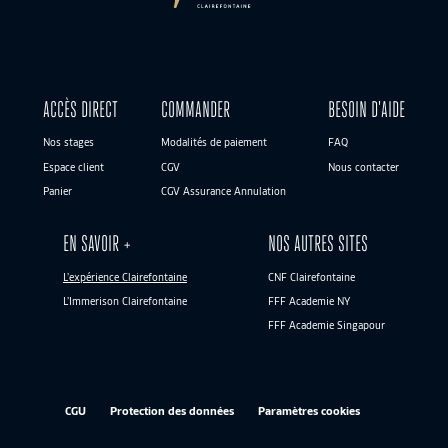
ACCÈS DIRECT
COMMANDER
BESOIN D’AIDE
Nos stages
Modalités de paiement
FAQ
Espace client
CGV
Nous contacter
Panier
CGV Assurance Annulation
EN SAVOIR +
NOS AUTRES SITES
L’expérience Clairefontaine
CNF Clairefontaine
L’Immerison Clairefontaine
FFF Academie NY
FFF Academie Singapour
CGU
Protection des données
Paramètres cookies